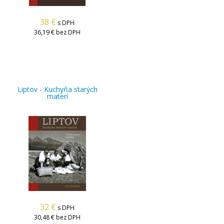
38
€
s DPH
36,19 €
bez DPH
Liptov - Kuchyňa starých
materí
32
€
s DPH
30,48 €
bez DPH