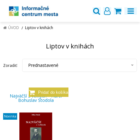
ÚVOD
Liptov v knihách
Liptov v knihách
Prednastavené
Zoradiť:
Najväčší z veľkých – Aurel
Bohuslav Stodola
Novinka