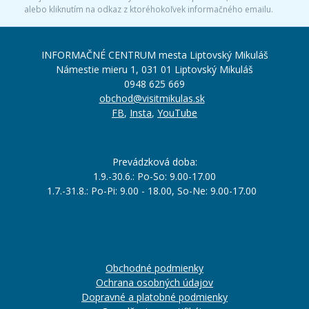
alebo kliknutím na odkaz z ktoréhokoľvek informačného emailu.
INFORMAČNÉ CENTRUM mesta Liptovský Mikuláš
Námestie mieru 1, 031 01 Liptovský Mikuláš
0948 625 669
obchod@visitmikulas.sk
FB
,
Insta
,
YouTube
Prevádzková doba:
1.9.-30.6.: Po-So: 9.00-17.00
1.7.-31.8.: Po-Pi: 9.00 - 18.00, So-Ne: 9.00-17.00
Obchodné podmienky
Ochrana osobných údajov
Dopravné a platobné podmienky