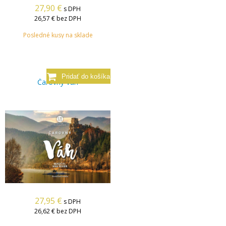
27,90
€
s DPH
26,57 €
bez DPH
Posledné kusy na sklade
Čarovný Váh
27,95
€
s DPH
26,62 €
bez DPH