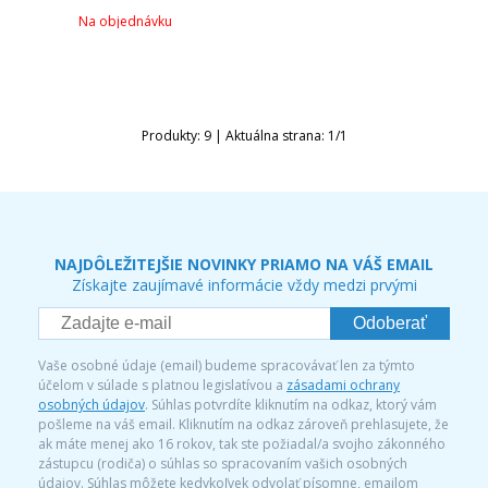
Na objednávku
Produkty:
9
| Aktuálna strana:
1
/
1
NAJDÔLEŽITEJŠIE NOVINKY PRIAMO NA VÁŠ EMAIL
Získajte zaujímavé informácie vždy medzi prvými
Odoberať
Vaše osobné údaje (email) budeme spracovávať len za týmto
účelom v súlade s platnou legislatívou a
zásadami ochrany
osobných údajov
. Súhlas potvrdíte kliknutím na odkaz, ktorý vám
pošleme na váš email. Kliknutím na odkaz zároveň prehlasujete, že
ak máte menej ako 16 rokov, tak ste požiadal/a svojho zákonného
zástupcu (rodiča) o súhlas so spracovaním vašich osobných
údajov. Súhlas môžete kedykoľvek odvolať písomne, emailom