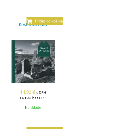
Kostol sv. Anny
14,90
€
s DPH
14,19 €
bez DPH
Na sklade