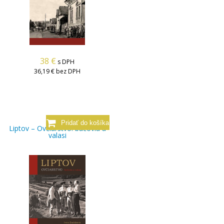
38
€
s DPH
36,19 €
bez DPH
Liptov – Ovčiarstvo: bačovia a
valasi