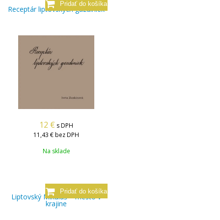
Receptár liptovských gazdiniek
12
€
s DPH
11,43 €
bez DPH
Na sklade
Liptovský Mikuláš – mesto v
krajine