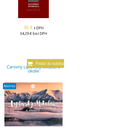
36
€
s DPH
34,29 €
bez DPH
Čarovný Liptovský Mikuláš a
okolie
Novinka