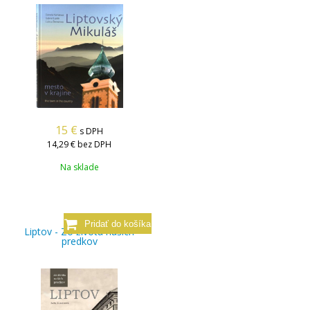
15
€
s DPH
14,29 €
bez DPH
Na sklade
Liptov - Zo života našich
predkov