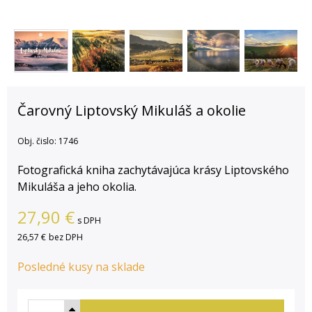
Čarovný Liptovský Mikuláš a okolie
Obj. čislo:
1746
Fotografická kniha zachytávajúca krásy Liptovského
Mikuláša a jeho okolia.
27,90
€
s DPH
26,57 €
bez DPH
Posledné kusy na sklade