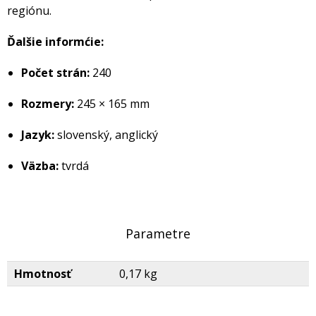
regiónu.
Ďalšie informćie:
Počet strán:
240
Rozmery:
245 × 165 mm
Jazyk:
slovenský, anglický
Väzba:
tvrdá
Parametre
Hmotnosť
0,17 kg