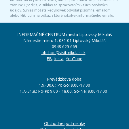
zástupcu (rodiča) o súhlas so spracovaním vašich osobných
údajov. Súhlas môžete kedykoľvek odvolať písomne, emailom
alebo kliknutím na odkaz z ktoréhokoľvek informačného emailu.
INFORMAČNÉ CENTRUM mesta Liptovský Mikuláš
Námestie mieru 1, 031 01 Liptovský Mikuláš
0948 625 669
obchod@visitmikulas.sk
FB
,
Insta
,
YouTube
Prevádzková doba:
1.9.-30.6.: Po-So: 9.00-17.00
1.7.-31.8.: Po-Pi: 9.00 - 18.00, So-Ne: 9.00-17.00
Obchodné podmienky