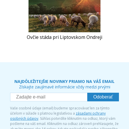
Ovčie stáda pri Liptovskom Ondreji
NAJDÔLEŽITEJŠIE NOVINKY PRIAMO NA VÁŠ EMAIL
Získajte zaujímavé informácie vždy medzi prvými
Odoberať
Vaše osobné údaje (email) budeme spracovávať len za týmto
účelom v súlade s platnou legislatívou a
zásadami ochrany
osobných údajov
. Súhlas potvrdíte kliknutím na odkaz, ktorý vám
pošleme na váš email. Kliknutím na odkaz zároveň prehlasujete, že
ak máte menej ako 16 rokov, tak ste požiadal/a svojho zákonného