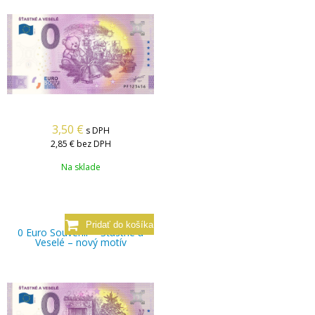
3,50
€
s DPH
2,85 €
bez DPH
Na sklade
0 Euro Souvenir – Šťastné a
Veselé – nový motív