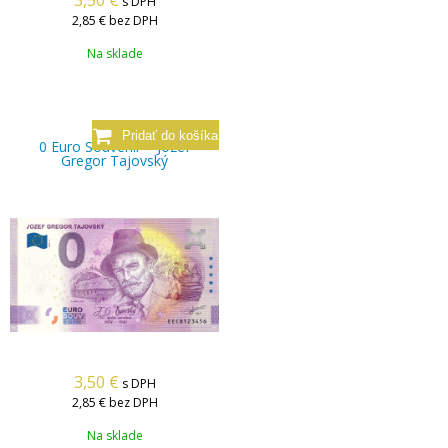
3,50
€
s DPH
2,85 €
bez DPH
Na sklade
0 Euro Souvenir – Jozef
Gregor Tajovský
3,50
€
s DPH
2,85 €
bez DPH
Na sklade