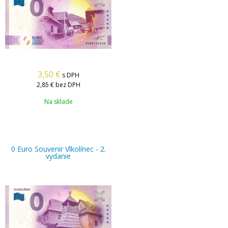
3,50
€
s DPH
2,85 €
bez DPH
Na sklade
0 Euro Souvenir Vlkolínec - 2.
vydanie