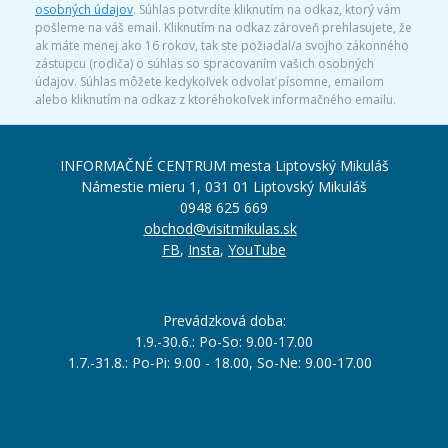
osobných údajov
. Súhlas potvrdíte kliknutím na odkaz, ktorý vám
pošleme na váš email. Kliknutím na odkaz zároveň prehlasujete, že
ak máte menej ako 16 rokov, tak ste požiadal/a svojho zákonného
zástupcu (rodiča) o súhlas so spracovaním vašich osobných
údajov. Súhlas môžete kedykoľvek odvolať písomne, emailom
alebo kliknutím na odkaz z ktoréhokoľvek informačného emailu.
INFORMAČNÉ CENTRUM mesta Liptovský Mikuláš
Námestie mieru 1, 031 01 Liptovský Mikuláš
0948 625 669
obchod@visitmikulas.sk
FB
,
Insta
,
YouTube
Prevádzková doba:
1.9.-30.6.: Po-So: 9.00-17.00
1.7.-31.8.: Po-Pi: 9.00 - 18.00, So-Ne: 9.00-17.00