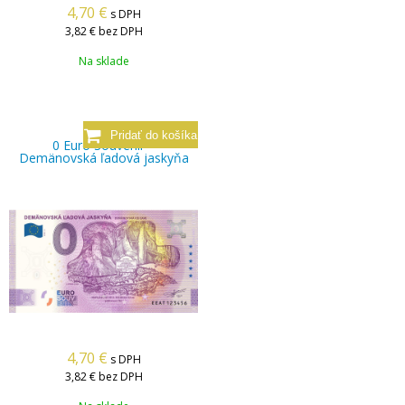
4,70
€
s DPH
3,82 €
bez DPH
Na sklade
0 Euro Souvenir –
Demänovská ľadová jaskyňa
4,70
€
s DPH
3,82 €
bez DPH