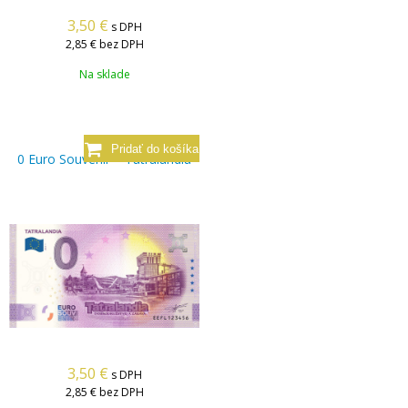
3,50
€
s DPH
2,85 €
bez DPH
Na sklade
0 Euro Souvenir – Tatralandia
3,50
€
s DPH
2,85 €
bez DPH