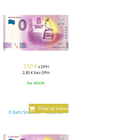
3,50
€
s DPH
2,85 €
bez DPH
Na sklade
0 Euro Souvenir – Vlkolínec