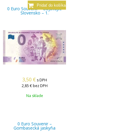
0 Euro Souvenir – Objavujte
Slovensko – 1.
3,50
€
s DPH
2,85 €
bez DPH
Na sklade
0 Euro Souvenir –
Gombasecká jaskyňa