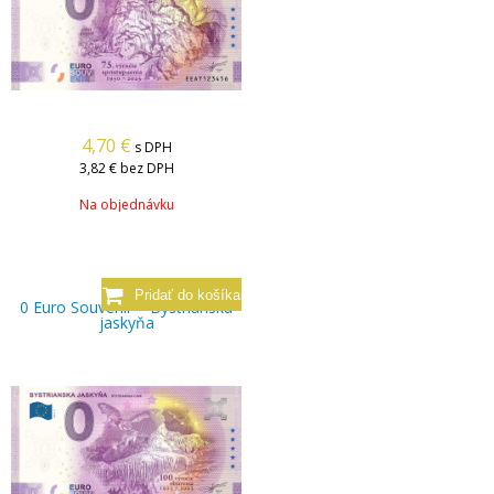
4,70
€
s DPH
3,82 €
bez DPH
Na objednávku
0 Euro Souvenir – Bystrianska
jaskyňa