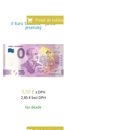
0 Euro Souvenir – Janko
Jesenský
3,50
€
s DPH
2,85 €
bez DPH
Na sklade