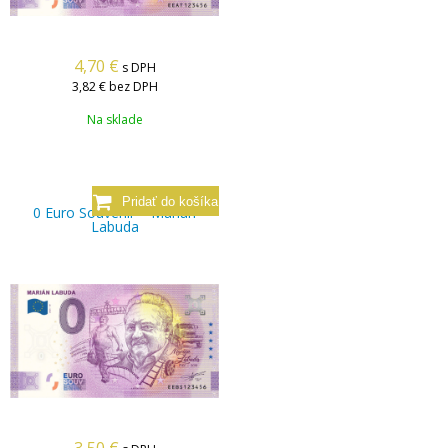
4,70
€
s DPH
3,82 €
bez DPH
Na sklade
0 Euro Souvenir – Marián
Labuda