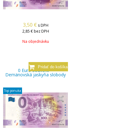
3,50
€
s DPH
2,85 €
bez DPH
Na objednávku
0 Euro Souvenir –
Demänovská jaskyňa slobody
Top ponuka