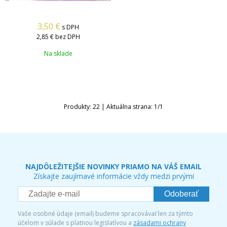
3,50
€
s DPH
2,85 €
bez DPH
Na sklade
Produkty:
22
| Aktuálna strana:
1
/
1
NAJDÔLEŽITEJŠIE NOVINKY PRIAMO NA VÁŠ EMAIL
Získajte zaujímavé informácie vždy medzi prvými
Odoberať
Vaše osobné údaje (email) budeme spracovávať len za týmto
účelom v súlade s platnou legislatívou a
zásadami ochrany