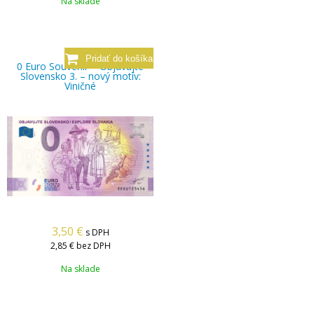
Na sklade
0 Euro Souvenir – Objavujte
Slovensko 3. – nový motív:
Viničné
3,50
€
s DPH
2,85 €
bez DPH
Na sklade