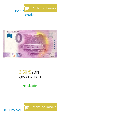
0 Euro Souvenir – Žiarska
chata
3,50
€
s DPH
2,85 €
bez DPH
Na sklade
0 Euro Souvenir – Malinô Brdo