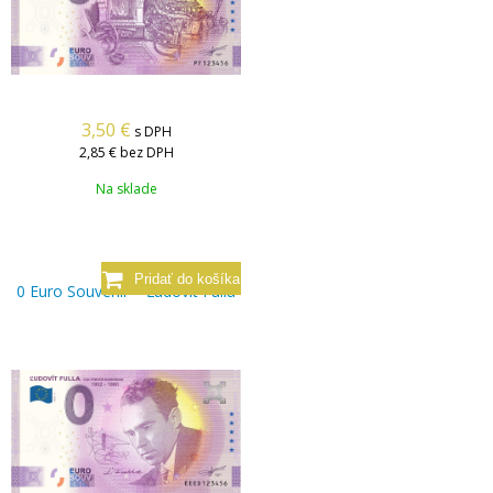
3,50
€
s DPH
2,85 €
bez DPH
Na sklade
0 Euro Souvenir – Ľudovít Fulla