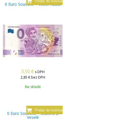
0 Euro Souvenir – Viktor Kubal
3,50
€
s DPH
2,85 €
bez DPH
Na sklade
0 Euro Souvenir – Šťastné a
Veselé