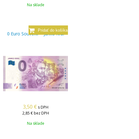
Na sklade
0 Euro Souvenir – Janko Kráľ
3,50
€
s DPH
2,85 €
bez DPH
Na sklade