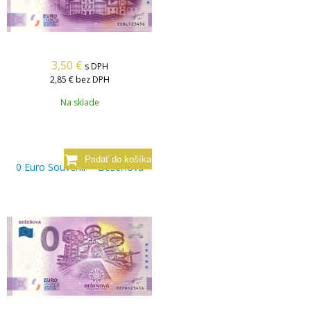
3,50
€
s DPH
2,85 €
bez DPH
Na sklade
0 Euro Souvenir – Bešeňová