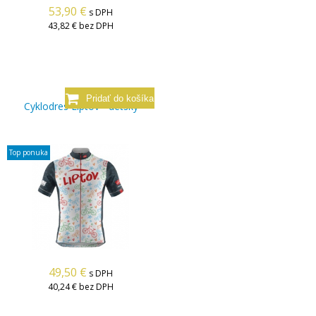
53,90
€
s DPH
43,82 €
bez DPH
Cyklodres Liptov - detský
Top ponuka
49,50
€
s DPH
40,24 €
bez DPH