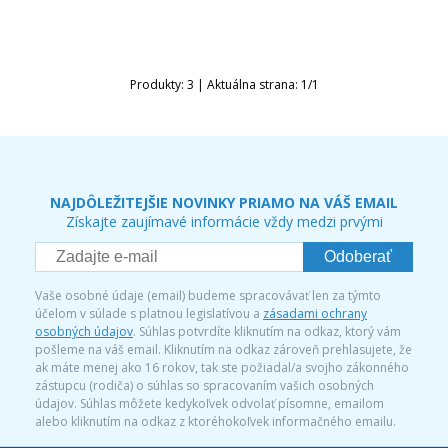
Produkty:
3
| Aktuálna strana:
1
/
1
NAJDÔLEŽITEJŠIE NOVINKY PRIAMO NA VÁŠ EMAIL
Získajte zaujímavé informácie vždy medzi prvými
Odoberať
Vaše osobné údaje (email) budeme spracovávať len za týmto
účelom v súlade s platnou legislatívou a
zásadami ochrany
osobných údajov
. Súhlas potvrdíte kliknutím na odkaz, ktorý vám
pošleme na váš email. Kliknutím na odkaz zároveň prehlasujete, že
ak máte menej ako 16 rokov, tak ste požiadal/a svojho zákonného
zástupcu (rodiča) o súhlas so spracovaním vašich osobných
údajov. Súhlas môžete kedykoľvek odvolať písomne, emailom
alebo kliknutím na odkaz z ktoréhokoľvek informačného emailu.