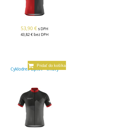
53,90
€
s DPH
43,82 €
bez DPH
Cyklodres Liptov - tmavý