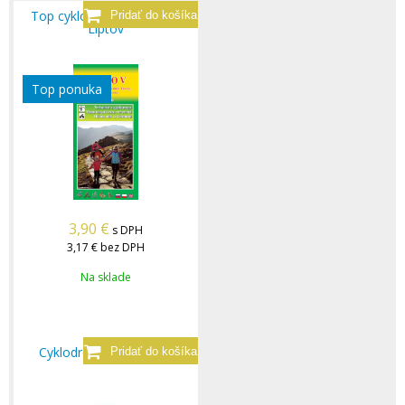
Top cyklo - mapa regiónu
Liptov
Top ponuka
3,90
€
s DPH
3,17 €
bez DPH
Na sklade
Cyklodres Liptov - biely