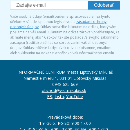
Odoberať
Vaše osobné údaje (email) budeme spracovávať len za týmto
účelom v súlade s platnou legislatívou a
zásadami ochrany
osobných údajov
. Súhlas potvrdíte kliknutím na odkaz, ktorý vám
pošleme na váš email. Kliknutím na odkaz zároveň prehlasujete, že
ak máte menej ako 16 rokov, tak ste požiadal/a svojho zákonného
zástupcu (rodiča) o súhlas so spracovaním vašich osobných
údajov. Súhlas môžete kedykoľvek odvolať písomne, emailom
alebo kliknutím na odkaz z ktoréhokoľvek informačného emailu.
INFORMAČNÉ CENTRUM mesta Liptovský Mikuláš
Námestie mieru 1, 031 01 Liptovský Mikuláš
0948 625 669
obchod@visitmikulas.sk
FB
,
Insta
,
YouTube
Prevádzková doba:
1.9.-30.6.: Po-So: 9.00-17.00
1.7.-31.8.: Po-Pi: 9.00 - 18.00, So-Ne: 9.00-17.00