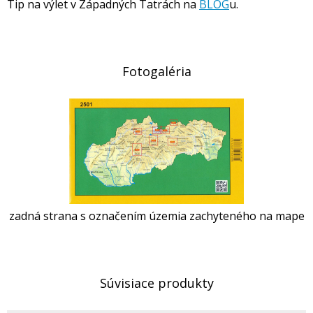
Tip na výlet v Západných Tatrách na
BLOG
u.
Fotogaléria
zadná strana s označením územia zachyteného na mape
Súvisiace produkty