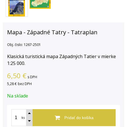
Mapa - Západné Tatry - Tatraplan
Obj. čislo:
1267-2501
Klasická turistická mapa Západných Tatier v mierke
1:25 000.
6,50
€
s DPH
5,28 €
bez DPH
Na sklade
ks
Pridať do košíka