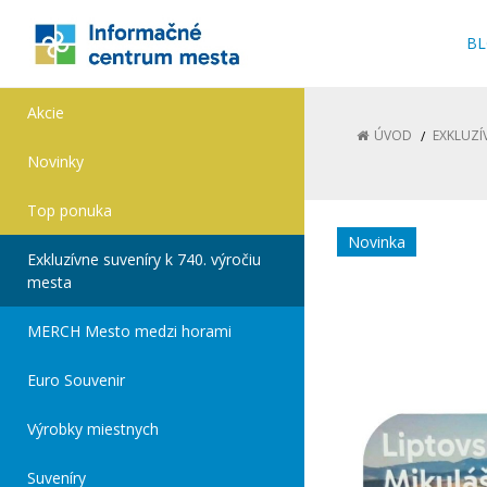
B
Akcie
ÚVOD
EXKLUZÍ
Novinky
Top ponuka
Novinka
Exkluzívne suveníry k 740. výročiu
mesta
MERCH Mesto medzi horami
Euro Souvenir
Výrobky miestnych
Suveníry