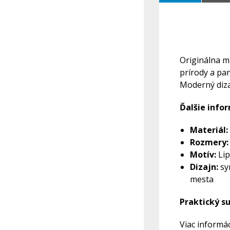
Originálna m
prírody a pa
Moderný diza
Ďalšie infor
Materiál:
Rozmery
Motív:
Lip
Dizajn:
sym
mesta
Praktický s
Viac informác