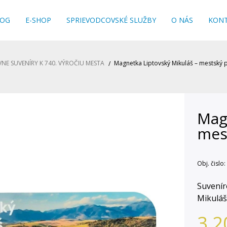
LOG
E-SHOP
SPRIEVODCOVSKÉ SLUŽBY
O NÁS
KON
VNE SUVENÍRY K 740. VÝROČIU MESTA
Magnetka Liptovský Mikuláš – mestský 
Mag
mes
Obj. čislo:
Suvenír
Mikuláš
3,2