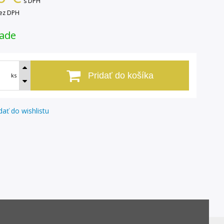
s DPH
ez DPH
lade
Pridať do košíka
ks
dať do wishlistu