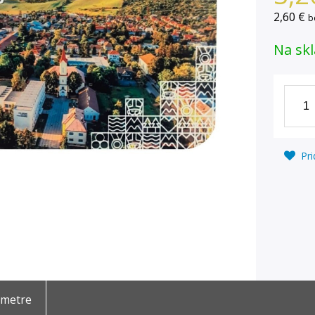
2,60 €
b
Na sk
Pri
ametre