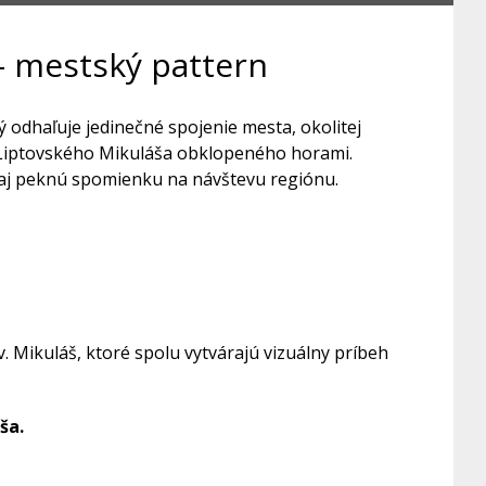
– mestský pattern
 odhaľuje jedinečné spojenie mesta, okolitej
u Liptovského Mikuláša obklopeného horami.
 aj peknú spomienku na návštevu regiónu.
. Mikuláš, ktoré spolu vytvárajú vizuálny príbeh
ša.