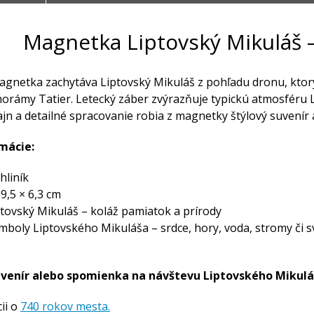
Magnetka Liptovský Mikuláš 
agnetka zachytáva Liptovský Mikuláš z pohľadu dronu, ktorý
norámy Tatier. Letecký záber zvýrazňuje typickú atmosfér
jn a detailné spracovanie robia z magnetky štýlový suvenír
mácie:
hliník
:
9,5 × 6,3 cm
tovský Mikuláš – koláž pamiatok a prírody
boly Liptovského Mikuláša – srdce, hory, voda, stromy či sv
uvenír alebo spomienka na návštevu Liptovského Mikulá
ii o
740 rokov mesta.