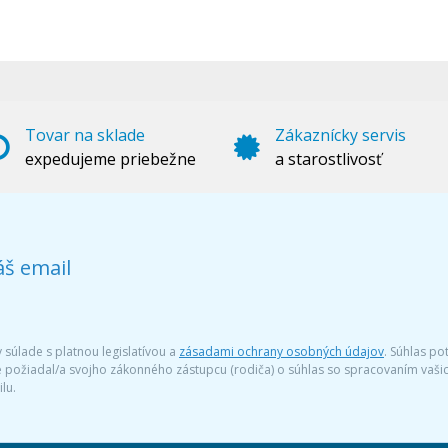
Tovar na sklade
Zákaznícky servis
expedujeme priebežne
a starostlivosť
áš email
súlade s platnou legislatívou a
zásadami ochrany osobných údajov
. Súhlas po
te požiadal/a svojho zákonného zástupcu (rodiča) o súhlas so spracovaním vaš
lu.