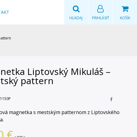
TAKT
HĽADAJ
PRIHLÁSIŤ
KOŠÍK
pattern
netka Liptovský Mikuláš –
tský pattern
1150P
ová magnetka s mestským patternom z Liptovského
a.
0
€