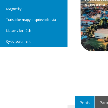
Magnetky
Turisticke mapy a sprievodcovia
Liptov v knihách
Cyklo sortiment
Popis
Par