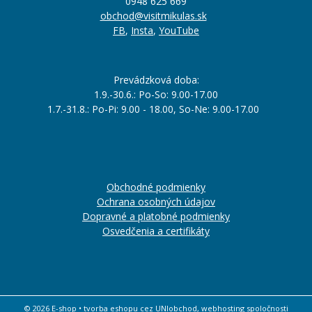
0948 625 669
obchod@visitmikulas.sk
FB
,
Insta
,
YouTube
Prevádzková doba:
1.9.-30.6.: Po-So: 9.00-17.00
1.7.-31.8.: Po-Pi: 9.00 - 18.00, So-Ne: 9.00-17.00
Obchodné podmienky
Ochrana osobných údajov
Dopravné a platobné podmienky
Osvedčenia a certifikáty
© 2026 E-shop •
tvorba eshopu cez UNIobchod
,
webhosting
spoločnosti