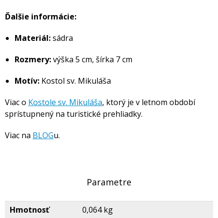
Ďalšie informácie:
Materiál:
sádra
Rozmery:
výška 5 cm, šírka 7 cm
Motív:
Kostol sv. Mikuláša
Viac o
Kostole sv. Mikuláša
, ktorý je v letnom období
sprístupnený na turistické prehliadky.
Viac na
BLOG
u.
Parametre
Hmotnosť
0,064 kg