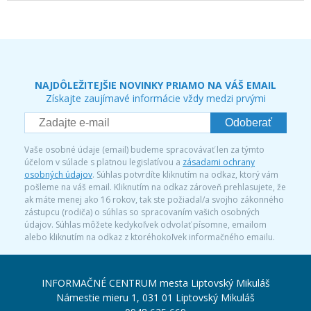
NAJDÔLEŽITEJŠIE NOVINKY PRIAMO NA VÁŠ EMAIL
Získajte zaujímavé informácie vždy medzi prvými
Odoberať
Vaše osobné údaje (email) budeme spracovávať len za týmto
účelom v súlade s platnou legislatívou a
zásadami ochrany
osobných údajov
. Súhlas potvrdíte kliknutím na odkaz, ktorý vám
pošleme na váš email. Kliknutím na odkaz zároveň prehlasujete, že
ak máte menej ako 16 rokov, tak ste požiadal/a svojho zákonného
zástupcu (rodiča) o súhlas so spracovaním vašich osobných
údajov. Súhlas môžete kedykoľvek odvolať písomne, emailom
alebo kliknutím na odkaz z ktoréhokoľvek informačného emailu.
INFORMAČNÉ CENTRUM mesta Liptovský Mikuláš
Námestie mieru 1, 031 01 Liptovský Mikuláš