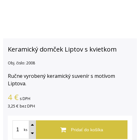
Keramický domček Liptov s kvietkom
Obj. čislo:
2008
Ručne vyrobený keramický suvenír s motívom
Liptova.
4
€
s DPH
3,25 €
bez DPH
ks
Pridať do košíka