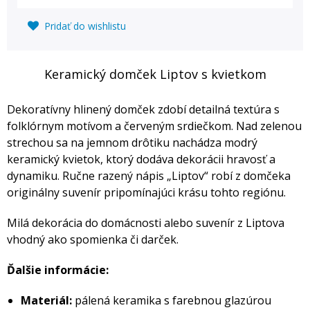
Pridať do wishlistu
Keramický domček Liptov s kvietkom
Dekoratívny hlinený domček zdobí detailná textúra s
folklórnym motívom a červeným srdiečkom. Nad zelenou
strechou sa na jemnom drôtiku nachádza modrý
keramický kvietok, ktorý dodáva dekorácii hravosť a
dynamiku. Ručne razený nápis „Liptov“ robí z domčeka
originálny suvenír pripomínajúci krásu tohto regiónu.
Milá dekorácia do domácnosti alebo suvenír z Liptova
vhodný ako spomienka či darček.
Ďalšie informácie:
Materiál:
pálená keramika s farebnou glazúrou