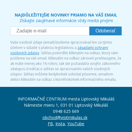
NAJDÔLEŽITEJŠIE NOVINKY PRIAMO NA VÁŠ EMAIL
Získajte zaujímavé informácie vždy medzi prvými
Odoberať
Vaše osobné údaje (email) budeme spracovávať len za týmto
účelom v súlade s platnou legislatívou a
zásadami ochrany
osobných údajov
. Súhlas potvrdíte kliknutím na odkaz, ktorý vám
pošleme na váš email. Kliknutím na odkaz zároveň prehlasujete, že
ak máte menej ako 16 rokov, tak ste požiadal/a svojho zákonného
zástupcu (rodiča) o súhlas so spracovaním vašich osobných
údajov. Súhlas môžete kedykoľvek odvolať písomne, emailom
alebo kliknutím na odkaz z ktoréhokoľvek informačného emailu.
INFORMAČNÉ CENTRUM mesta Liptovský Mikuláš
Námestie mieru 1, 031 01 Liptovský Mikuláš
0948 625 669
obchod@visitmikulas.sk
FB
,
Insta
,
YouTube