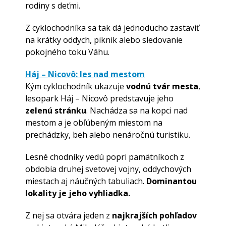
rodiny s deťmi.
Z cyklochodníka sa tak dá jednoducho zastaviť
na krátky oddych, piknik alebo sledovanie
pokojného toku Váhu.
Háj – Nicovô: les nad mestom
Kým cyklochodník ukazuje
vodnú tvár mesta
,
lesopark Háj – Nicovô predstavuje jeho
zelenú stránku
. Nachádza sa na kopci nad
mestom a je obľúbeným miestom na
prechádzky, beh alebo nenáročnú turistiku.
Lesné chodníky vedú popri pamätníkoch z
obdobia druhej svetovej vojny, oddychových
miestach aj náučných tabuliach.
Dominantou
lokality je jeho vyhliadka.
Z nej sa otvára jeden z
najkrajších pohľadov