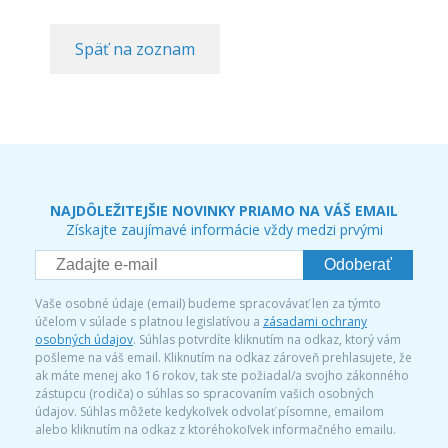
Späť na zoznam
NAJDÔLEŽITEJŠIE NOVINKY PRIAMO NA VÁŠ EMAIL
Získajte zaujímavé informácie vždy medzi prvými
Odoberať
Vaše osobné údaje (email) budeme spracovávať len za týmto
účelom v súlade s platnou legislatívou a
zásadami ochrany
osobných údajov
. Súhlas potvrdíte kliknutím na odkaz, ktorý vám
pošleme na váš email. Kliknutím na odkaz zároveň prehlasujete, že
ak máte menej ako 16 rokov, tak ste požiadal/a svojho zákonného
zástupcu (rodiča) o súhlas so spracovaním vašich osobných
údajov. Súhlas môžete kedykoľvek odvolať písomne, emailom
alebo kliknutím na odkaz z ktoréhokoľvek informačného emailu.