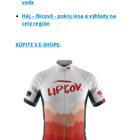
vode
Háj – Nicovô - pokoj lesa a výhľady na
celý región
KÚPITE V E-SHOPE: