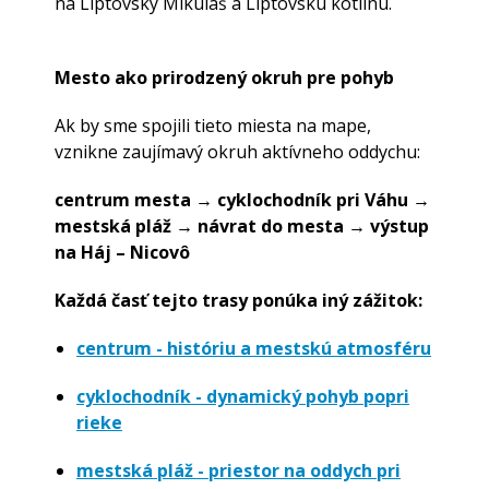
na Liptovský Mikuláš a Liptovskú kotlinu.
Mesto ako prirodzený okruh pre pohyb
Ak by sme spojili tieto miesta na mape,
vznikne zaujímavý okruh aktívneho oddychu:
centrum mesta → cyklochodník pri Váhu →
mestská pláž → návrat do mesta → výstup
na Háj – Nicovô
Každá časť tejto trasy ponúka iný zážitok:
centrum - históriu a mestskú atmosféru
cyklochodník - dynamický pohyb popri
rieke
mestská pláž - priestor na oddych pri