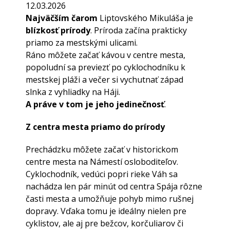
12.03.2026
Najväčším čarom
Liptovského Mikuláša je
blízkosť prírody
. Príroda začína prakticky
priamo za mestskými ulicami.
Ráno môžete začať kávou v centre mesta,
popoludní sa previezť po cyklochodníku k
mestskej pláži a večer si vychutnať západ
slnka z vyhliadky na Háji.
A práve v tom je jeho jedinečnosť
.
Z centra mesta priamo do prírody
Prechádzku môžete začať v historickom
centre mesta na Námestí osloboditeľov.
Cyklochodník, vedúci popri rieke Váh sa
nachádza len pár minút od centra Spája rôzne
časti mesta a umožňuje pohyb mimo rušnej
dopravy. Vďaka tomu je ideálny nielen pre
cyklistov, ale aj pre bežcov, korčuliarov či