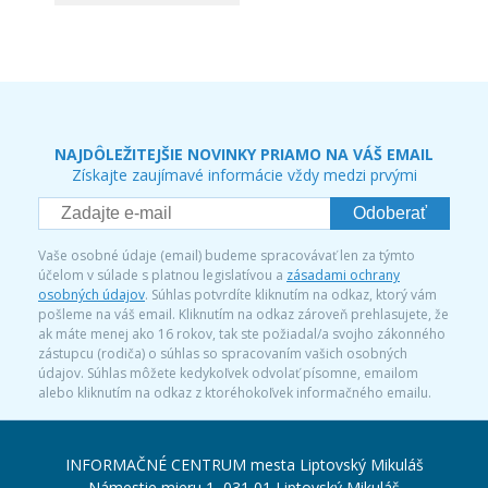
NAJDÔLEŽITEJŠIE NOVINKY PRIAMO NA VÁŠ EMAIL
Získajte zaujímavé informácie vždy medzi prvými
Odoberať
Vaše osobné údaje (email) budeme spracovávať len za týmto
účelom v súlade s platnou legislatívou a
zásadami ochrany
osobných údajov
. Súhlas potvrdíte kliknutím na odkaz, ktorý vám
pošleme na váš email. Kliknutím na odkaz zároveň prehlasujete, že
ak máte menej ako 16 rokov, tak ste požiadal/a svojho zákonného
zástupcu (rodiča) o súhlas so spracovaním vašich osobných
údajov. Súhlas môžete kedykoľvek odvolať písomne, emailom
alebo kliknutím na odkaz z ktoréhokoľvek informačného emailu.
INFORMAČNÉ CENTRUM mesta Liptovský Mikuláš
Námestie mieru 1, 031 01 Liptovský Mikuláš