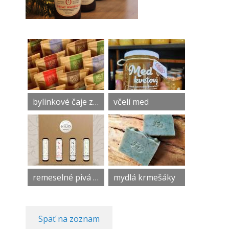
bylinkové čaje z Liptova
včelí med
remeselné pivá NILIO
mydlá krmešáky
Späť na zoznam